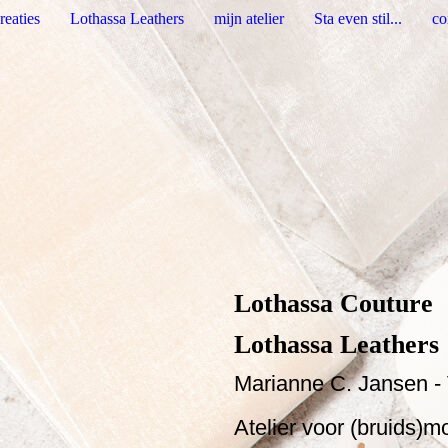
reaties
Lothassa Leathers
mijn atelier
Sta even stil...
co
Lothassa Couture
Lothassa Leathers
Marianne C. Jansen - 
Atelier voor (bruids)m