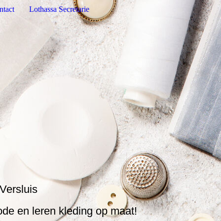
ntact
Lothassa Secretarie
Versluis
ode en leren kleding op maat!