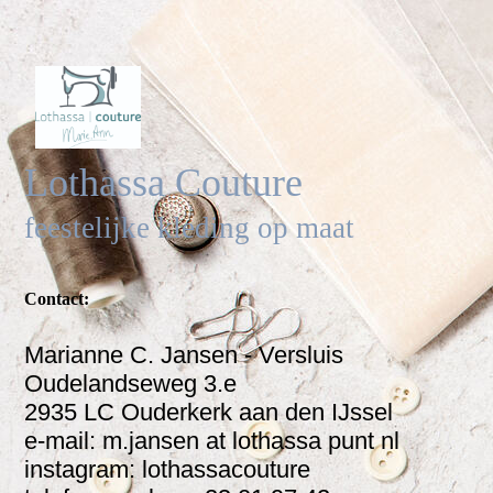
Lothassa Couture
feestelijke kleding op maat
Contact:
Marianne C. Jansen - Versluis
Oudelandseweg 3.e
2935 LC Ouderkerk aan den IJssel
e-mail: m.jansen at lothassa punt nl
instagram: lothassacouture