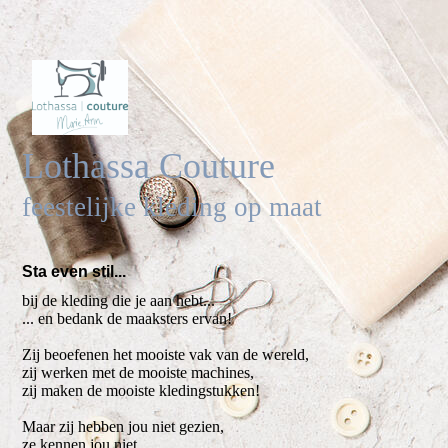
Lothassa Couture
feestelijke kleding op maat
Sta even stil...
bij de kleding die je aan hebt...
... en bedank de maaksters ervan!
Zij beoefenen het mooiste vak van de wereld,
zij werken met de mooiste machines,
zij maken de mooiste kledingstukken!
Maar zij hebben jou niet gezien,
ze kennen jou niet,